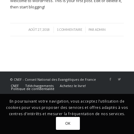
Welcome to WordPress. This is your first post. Edit or delete it,
then start blogging!
/
/
AOÛT 27, 2018
1 COMMENTAIRE
PAR
ADMIN
© CNEF - Conseil National des Evangéliques de France
CNEF
Téléchargements
Achetez le livre!
Politique de confidentialité
En poursuivant votre navigation, vous acceptez l’utilisation de
cookies pour vous proposer des services et offres adaptés à vos
centres d’intérêts et mesurer la fréquentation de nos services.
OK