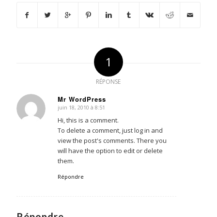
1
RÉPONSE
Mr WordPress
juin 18, 2010 à 8:51
dit
:
Hi, this is a comment.
To delete a comment, just log in and
view the post's comments. There you
will have the option to edit or delete
them.
Répondre
Répondre